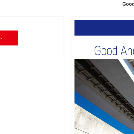
Good
>