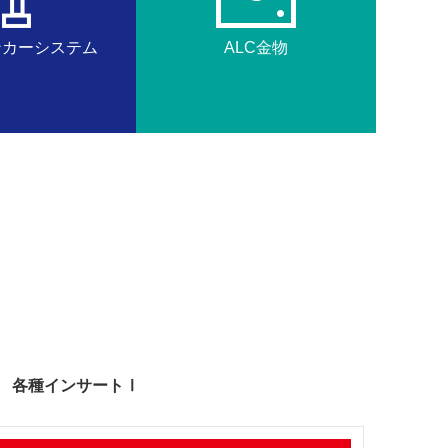
アンカーシステム
ALC金物
各種インサートⅠ
鋲
補
技
参
螺
修
術
考