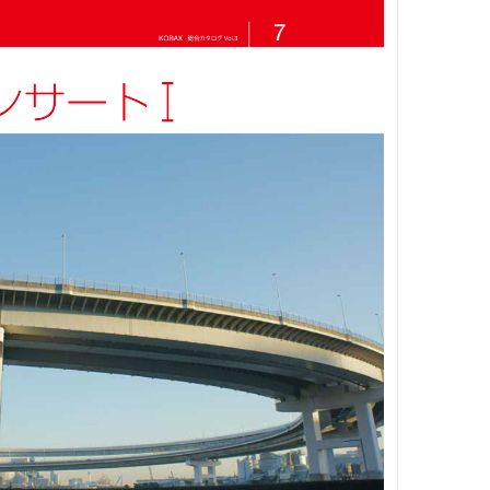
関
材
資
資
連
・
料
料
工
具